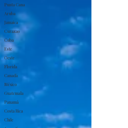
Punta Cana
Aruba
Jamaica
Curazao
Cuba
Este
Oeste
Florida
Canadá
México
Guatemala
Panamá
Costa Rica
Chile