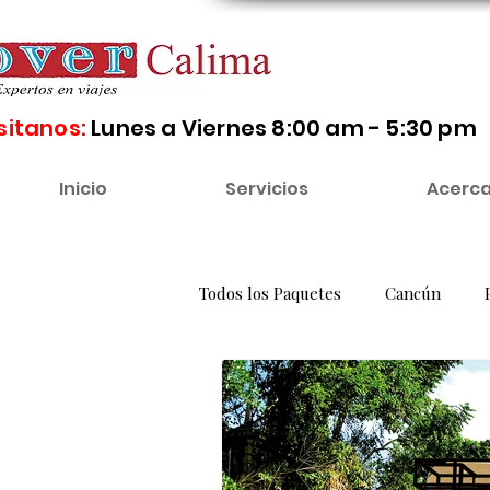
sitanos:
Lunes a Viernes 8:00 am - 5:30 pm
Inicio
Servicios
Acerca
Todos los Paquetes
Cancún
Florida
Canadá
México
Ecuador
Brasil
Amazon