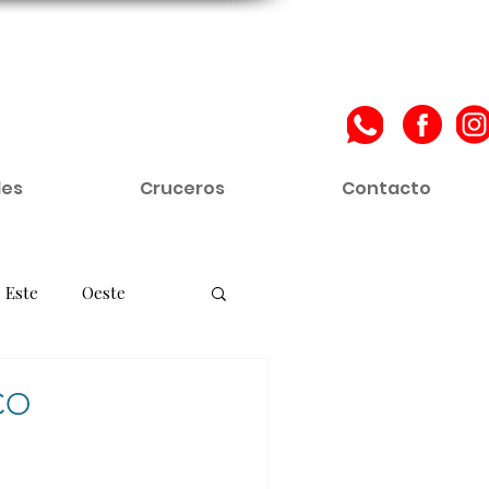
les
Cruceros
Contacto
Este
Oeste
entina
Perú
CO
a
Eje Cafetero