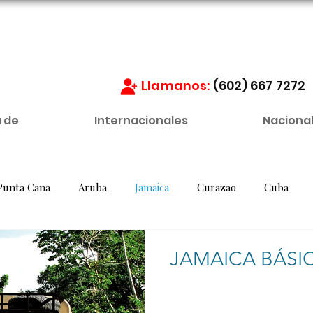
Llamanos:
(602) 667 7272
 de
Internacionales
Naciona
Punta Cana
Aruba
Jamaica
Curazao
Cuba
Guatemala
Panamá
Costa Rica
Chile
Arg
JAMAICA BÁSI
as
Cartagena
San Andrés
Santa Marta
Guajir