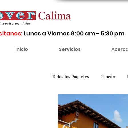
sitanos:
Lunes a Viernes 8:00 am - 5:30 pm
Inicio
Servicios
Acerca
Todos los Paquetes
Cancún
Florida
Canadá
México
Ecuador
Brasil
Amazon