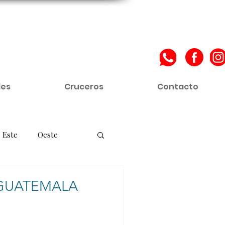
les
Cruceros
Contacto
Este
Oeste
entina
Perú
 GUATEMALA
a
Eje Cafetero