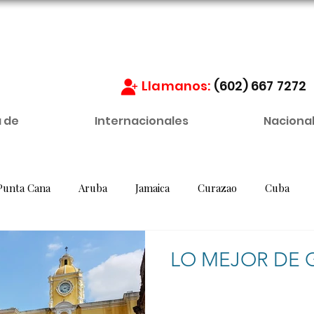
Llamanos:
(602) 667 7272
 de
Internacionales
Naciona
Punta Cana
Aruba
Jamaica
Curazao
Cuba
Guatemala
Panamá
Costa Rica
Chile
Arg
LO MEJOR DE
as
Cartagena
San Andrés
Santa Marta
Guajir