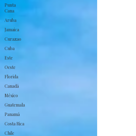
Punta
Cana
Aruba
Jamaica
Curazao
Cuba
Este
Oeste
Florida
Canadá
México
Guatemala
Panamá
Costa Rica
Chile